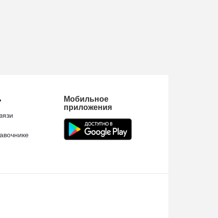
ь
Мобильное
приложения
вязи
авочнике