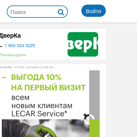
Войти
ДверКа
7 900 524 5225
Рекомендуем
ЕКЛАМА • HTTPS://GUSAR.LECAR.RU/